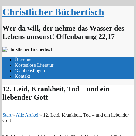
Skip
Christlicher Büchertisch
to
content
Wer da will, der nehme das Wasser des
Lebens umsonst! Offenbarung 22,17
Über uns
Kostenlose Literatur
Glaubensfragen
Kontakt
12. Leid, Krankheit, Tod – und ein
liebender Gott
Start
»
Alle Artikel
»
12. Leid, Krankheit, Tod – und ein liebender
Gott