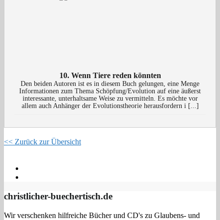
10. Wenn Tiere reden könnten
Den beiden Autoren ist es in diesem Buch gelungen, eine Menge
Informationen zum Thema Schöpfung/Evolution auf eine äußerst
interessante, unterhaltsame Weise zu vermitteln. Es möchte vor
allem auch Anhänger der Evolutionstheorie herausfordern i [...]
<< Zurück zur Übersicht
←
13. Schrei aus der Tiefe
01. Jesus ist der Weg
→
christlicher-buechertisch.de
Wir verschenken hilfreiche Bücher und CD's zu Glaubens- und